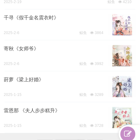
2025-2-19
鲸鱼
4210
16:36
千寻《假千金名震衣时》
2025-2-6
鲸鱼
3864
10:59
寄秋《女师爷》
2025-2-6
鲸鱼
3992
10:58
莳萝《梁上好婚》
2025-1-15
鲸鱼
3289
22:17
雷恩那 《夫人步步糕升》
2025-1-15
鲸鱼
3728
签
22:15