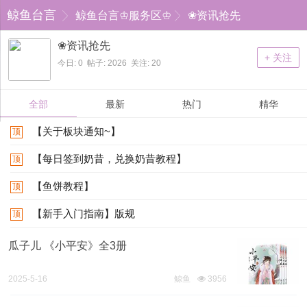
鲸鱼台言
鲸鱼台言♔服务区♔
❀资讯抢先
❀资讯抢先
+ 关注
今日: 0 帖子: 2026 关注: 20
全部
最新
热门
精华
【关于板块通知~】
顶
【每日签到奶昔，兑换奶昔教程】
顶
【鱼饼教程】
顶
【新手入门指南】版规
顶
瓜子儿 《小平安》全3册
2025-5-16
鲸鱼
3956
20:16