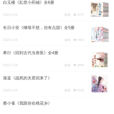
白玉楼《乱世小药铺》全6册
2025-5-16
鲸鱼
3737
20:14
长日小安《继母不慈，但有点甜》全5册
2025-2-19
鲸鱼
4491
16:45
希行《回到古代当兽医》全4册
2025-2-19
鲸鱼
3884
16:42
落蓝《战死的夫君回来了》
2025-2-19
鲸鱼
4193
16:40
蔡小雀《我跟你在桃花乡》