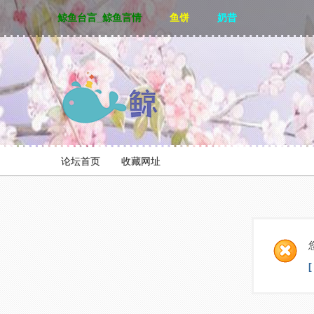
鲸鱼台言_鲸鱼言情
鱼饼
奶昔
论坛首页
收藏网址