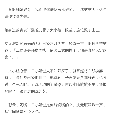
「多谢姊姊好意，我觉得嫁进赵家挺好的。」沈芝芝丢下这句
话便转身离去。
她身边的青衣丫鬟雀儿看了大小姐一眼後，连忙跟了上去。
沈无瑕对於妹妹的无礼已经习以为常，轻叹一声，摇摇头苦笑
道：「二妹还是那麽固执，依照二妹的性子，怕是真的认定赵
家了。」
「大小姐心善，二小姐也太不知好歹了，就算赵将军战功赫
赫，可是他都已经逝世了，就算孙世子再怎麽贪花好色，也强
过一个死人吧。」沈无瑕的丫鬟彩云噘起小嘴愤愤不平，恨恨
的瞪了一眼走远的沈芝芝。
「彩云，闭嘴，二小姐也是你能说嘴的？」沈无瑕轻斥一声，
眉宇间满是不悦之色。