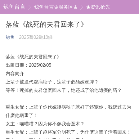
鲸鱼台言
鲸鱼台言♔服务区♔
❀资讯抢先
落蓝《战死的夫君回来了》
鲸鱼
2025骞02鏈19鏃
落蓝《战死的夫君回来了》
出版日期：2025/02/05
内容简介
上辈子被逼代嫁病秧子，这辈子必须嫁灵牌？
等等！死掉的夫君怎麽回来了，她还成了治他隐疾的药？
重生女配：上辈子你代嫁後病秧子就好了还宠你，我嫁过去为
什麽他病重了！
女主：喵喵喵？因为你不像我会医术？
重生女配：上辈子赵将军分明死了，为什麽这辈子活着回来！