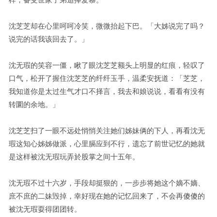
沈芝芝却在心里呵呵冷笑，微微抬起下巴。「大姊说完了吗？
说完的话我该回去了。」
沈无瑕的笑容一僵，瞅了眼沈芝芝额头上明显的红痕，轻叹了
口气，松开了握住沈芝芝的纤纤玉手，温柔安抚道：「芝芝，
我知道你是太过生气才口不择言，我去和娘说说，看看有没有
转圜的余地。」
沈芝芝扫了一眼不远处悄悄关注她们姊妹俩的下人，再看沈无
瑕这知心姊姊做派，心里膈应到不行，遗忘了前世记忆的她就
是这样被沈无瑕玩弄於股掌之间十五年。
沈无瑕不过十六岁，手段却挺狠的，一步步将她这个嫡不嫡、
庶不庶的二妹毁掉，幸好现在她的记忆回来了，不会再傻傻的
被沈无瑕耍得团团转。