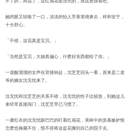
不了的，再说了，这红扇花挺漂亮的，就这麽摆着吧。
她闭眼又轻嗅了一口，淡淡的怡人芳香萦绕鼻尖，祥和安宁，
十分舒心。
「不错，这花真是宝贝。」
「当然是宝贝，大姊真偏心，什麽好东西都给了你。」
一道酸溜溜的女声在背後响起，沈芝芝回头一看，原来是二老
爷的嫡女沈无忧来了。
沈无忧和沈芝芝的关系不错，沈无忧的性子比较急，到她这儿
来经常直接闯门，沈芝芝早已习惯了。
一袭红衣的沈无忧眼巴巴的盯着红扇花，美眸中的羡慕嫉妒恨
怎麽也掩藏不住，恨不得将这盆花搬到自己的院子去。