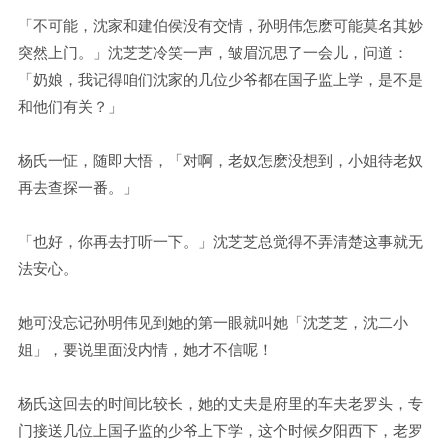
「不可能，沈家和建伯侯没有交情，孙明伟怎麽可能莫名其妙
突然上门。」沈芝芝冷笑一声，皱眉沉思了一会儿，问道：
「奶娘，我记得咱们沈家的几位少爷都在国子监上学，是不是
和他们有关？」
杨氏一怔，随即大悟，「对啊，老奴怎麽没想到，小姐待老奴
再去查探一番。」
「也好，你再去打听一下。」沈芝芝总觉得不弄清楚这事就无
法安心。
她可没忘记孙明伟见到她的第一眼就叫她「沈芝芝，沈二小
姐」，要说里面没内情，她才不信呢！
杨氏这回去的时间比较长，她的丈夫是府里的车夫老罗头，专
门接送几位上国子监的少爷上下学，这个时候夕阳西下，老罗