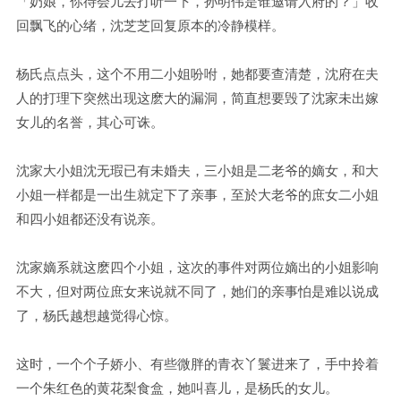
「奶娘，你待会儿去打听一下，孙明伟是谁邀请入府的？」收
回飘飞的心绪，沈芝芝回复原本的冷静模样。
杨氏点点头，这个不用二小姐吩咐，她都要查清楚，沈府在夫
人的打理下突然出现这麽大的漏洞，简直想要毁了沈家未出嫁
女儿的名誉，其心可诛。
沈家大小姐沈无瑕已有未婚夫，三小姐是二老爷的嫡女，和大
小姐一样都是一出生就定下了亲事，至於大老爷的庶女二小姐
和四小姐都还没有说亲。
沈家嫡系就这麽四个小姐，这次的事件对两位嫡出的小姐影响
不大，但对两位庶女来说就不同了，她们的亲事怕是难以说成
了，杨氏越想越觉得心惊。
这时，一个个子娇小、有些微胖的青衣丫鬟进来了，手中拎着
一个朱红色的黄花梨食盒，她叫喜儿，是杨氏的女儿。