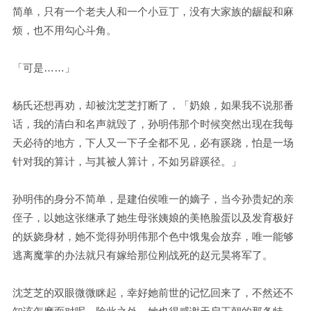
简单，只有一个老夫人和一个小豆丁，没有大家族的龌龊和麻
烦，也不用勾心斗角。
「可是……」
杨氏还想再劝，却被沈芝芝打断了，「奶娘，如果我不说那番
话，我的清白和名声就毁了，孙明伟那个时候突然出现在我每
天必待的地方，下人又一下子全都不见，必有蹊跷，怕是一场
针对我的算计，与其被人算计，不如另辟蹊径。」
孙明伟的身分不简单，是建伯侯唯一的嫡子，当今孙贵妃的亲
侄子，以她这张继承了她生母张姨娘的美艳脸蛋以及发育极好
的妖娆身材，她不觉得孙明伟那个色中饿鬼会放弃，唯一能够
逃离魔掌的办法就只有嫁给那位刚战死的赵元昊将军了。
沈芝芝的双眼微微眯起，幸好她前世的记忆回来了，不然还不