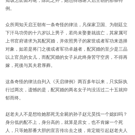
知该怎麽面对呢，除此之外，她也得感谢天启王朝的那条特
例。
众所周知天启王朝有一条奇怪的律法，凡保家卫国、为朝廷立
下汗马功劳的十六岁以上男子，若尚未娶妻就战亡，其家属可
上书官府请求为其配冥婚，并依照男子的家世或者军功来选择
对象，如若是将门之後或者军功卓越者，配冥婚的至少是三品
以上官员的女儿，而配冥婚的女子从此终身苦守空房，不得再
嫁，死後与其夫君厚葬。
这条奇怪的律法自列入《天启律例》两百多年以来，只实际执
行过两次，遗憾的是，配冥婚的两名女子均没活过二十五就抑
郁而终。
赵老夫人不是想给她那死无全屍的孙子赵元昊找一个媳妇吗？
身分低的配不上，身分高的，就算是庶女，也不肯嫁一个死
人，只等她那番大胆的宣言传出去之後，肯定能引起赵老夫人