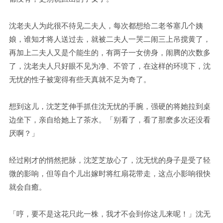
沈老夫人为此很不待见二夫人，每次都想给二老爷塞几个姨
娘，谁知才将人送过去，就被二夫人一哭二闹三上吊搅黄了，
再加上二夫人又是个能生的，有两子一女傍身，闹腾的次数多
了，沈老夫人只好眼不见为净、不管了，在这样的环境下，沈
无忧的性子被宠得有些天真就不足为奇了。
想到这儿，沈芝芝伸手抓住沈无忧的手腕，强硬的将她拉到桌
边坐下，亲自给她上了茶水。「别看了，看了那麽多次还没看
厌啊？」
经过刚才的悄然把脉，沈芝芝放心了，沈无忧的身子是受了轻
微的影响，但等自个儿出嫁时将红扇花带走，这点小影响很快
就会自癒。
「哼，要不是这花只此一株，我才不会到你这儿来呢！」沈无