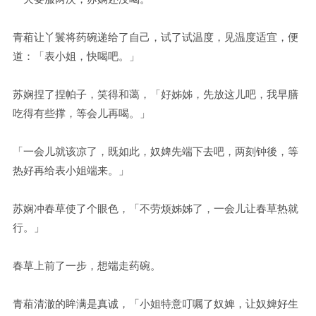
青葙让丫鬟将药碗递给了自己，试了试温度，见温度适宜，便
道：「表小姐，快喝吧。」
苏娴捏了捏帕子，笑得和蔼，「好姊姊，先放这儿吧，我早膳
吃得有些撑，等会儿再喝。」
「一会儿就该凉了，既如此，奴婢先端下去吧，两刻钟後，等
热好再给表小姐端来。」
苏娴冲春草使了个眼色，「不劳烦姊姊了，一会儿让春草热就
行。」
春草上前了一步，想端走药碗。
青葙清澈的眸满是真诚，「小姐特意叮嘱了奴婢，让奴婢好生