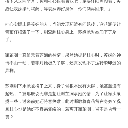
接下来这两个月，你和桂心跟着表妹吧，定要仔细照顾着，务
必让表妹按时喝药，等表妹养好身体，你们俩再回来。」
桂心实际上是苏娴的人，当初发现药渣有问题後，谢芷澜便让
青葙仔细查了一下，刚查到桂心身上，苏娴就对她们下了杀
手。
谢芷澜一直留意着苏娴的神情，果然她提起桂心时，苏娴的神
情不由一动，若非对她极为了解，还真发现不了这转瞬即逝的
异样。
苏娴刚下水就被捞了上来，身子骨根本没有大碍，她甚至没有
起热，丫鬟那般说无非是想让谢芷澜承她的情，为了让额头滚
烫一些，过来前她还特意热敷，此时哪敢将青葙留在身旁？况
且桂心也是她好不容易笼络的，若离开谢芷澜，岂不是功亏一
篑？