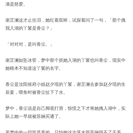
满是慈爱。
谢芷澜这才止住泪，她红着双眸，试探着问了一句，「那个拽
我入湖的丫鬟是香尘？」
「对对对，是叫香尘。」
谢芷澜如坠冰窖，梦中那个抓她入湖的丫鬟也叫香尘，现实中
她根本不知道这丫鬟的名字。
香尘是汝阳侯府小姐赵夕瑶的丫鬟，谢芷澜去参加赵夕瑶的生
辰宴，喂鱼时被香尘扯下了水。
梦中，香尘说是自己脚底打滑，惊慌之下才将她拽入湖中，实
际上她一早就被苏娴买通了。
若梦中的一切皆是真的，只怕她这次落水跟苏娴脱不了干系，