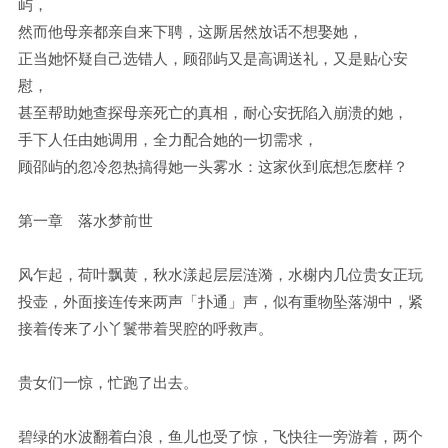
屿，
然而他母亲都亲自来下聘，这厮居然放话不想娶她，
正当她怀疑自己选错人，顾邵屿又是高调送礼，又是贴心安
慰，
甚至帮助她查探母亲死亡的真相，耐心安抚陷入崩溃的她，
手下人任由她调用，全力配合她的一切需求，
顾邵屿的忽冷忽热搞得她一头雾水：这家伙到底想怎麽样？
第一章 落水梦前世
风乍起，荷叶飘黄，秋水漾起层层涟漪，水榭内几位贵女正玩
投壶，外面接连传来两声「扑通」声，似有重物坠落湖中，紧
接着传来了小丫鬟带着哭腔的呼救声。
贵女们一惊，忙跑了出去。
碧绿的水波翻着白浪，鱼儿也受了惊，飞快往一旁游着，两个