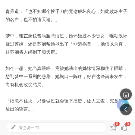
青黛道：「也不知哪个挨千刀的竟这般坏良心，如此败坏主子
的名声，也不怕遭天谴。」
梦中，谢芷澜也曾满腹悲愤过，她怀疑过不少贵女，唯独没怀
疑过苏娴，还是苏娴帮她揪出了「罪魁祸首」，她信以为真，
任苏娴将人绑到了顺天府。
如今一想，她当真眼瞎，竟被她演出的姊妹情深糊住了眼睛，
想到梦中一系列的悲剧，她胸口一阵疼，好在这些尚未发生，
尚有机会改变结局。
「纸包不住火，只要做过就会留下痕迹，让人去查，究竟是谁
签
放出的谣言。」
0
0
说话间，桂心进来通报，说国公爷来了。
我也说一句