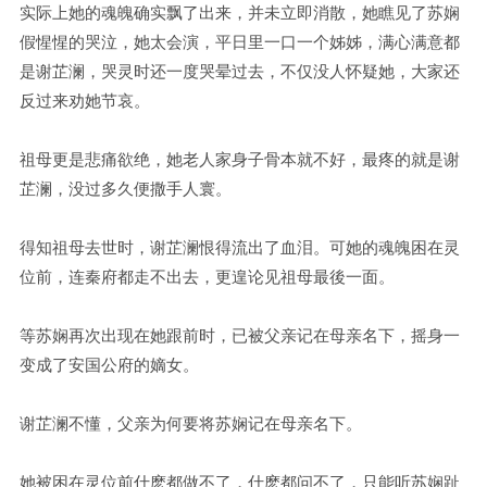
实际上她的魂魄确实飘了出来，并未立即消散，她瞧见了苏娴
假惺惺的哭泣，她太会演，平日里一口一个姊姊，满心满意都
是谢芷澜，哭灵时还一度哭晕过去，不仅没人怀疑她，大家还
反过来劝她节哀。
祖母更是悲痛欲绝，她老人家身子骨本就不好，最疼的就是谢
芷澜，没过多久便撒手人寰。
得知祖母去世时，谢芷澜恨得流出了血泪。可她的魂魄困在灵
位前，连秦府都走不出去，更遑论见祖母最後一面。
等苏娴再次出现在她跟前时，已被父亲记在母亲名下，摇身一
变成了安国公府的嫡女。
谢芷澜不懂，父亲为何要将苏娴记在母亲名下。
她被困在灵位前什麽都做不了，什麽都问不了，只能听苏娴趾