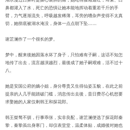
鼻都灌入了水，死亡的恐惧让她本能地挥动着重若千斤的手
臂，力气逐渐流失，呼吸越发稀薄，耳旁的嘈杂声变得不太真
切，她彻底被湖水淹没，身体一点点朝下坠……
谢芷澜作了一个很长的梦。
梦中，醒来後她因落水坏了身子，只怕难有子嗣，这话不知怎
地传了出去，流言越演越烈，最後成了她子嗣艰难，活不过十
八。
她是安国公府的嫡小姐，身分尊贵又生得仙姿玉貌，在此之前
提亲的人几乎能踏破门槛，消息传出去後，昔日费尽心机想要
求娶她的人家仅剩韩王和探花郎。
韩王桀骜不驯，行事乖张，实非良配，谢芷澜便选了探花郎秦
挚，秦挚虽出身寒门，却仪表堂堂，温柔体贴，成婚後对她也