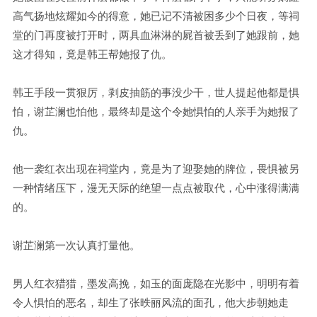
高气扬地炫耀如今的得意，她已记不清被困多少个日夜，等祠
堂的门再度被打开时，两具血淋淋的屍首被丢到了她跟前，她
这才得知，竟是韩王帮她报了仇。
韩王手段一贯狠厉，剥皮抽筋的事没少干，世人提起他都是惧
怕，谢芷澜也怕他，最终却是这个令她惧怕的人亲手为她报了
仇。
他一袭红衣出现在祠堂内，竟是为了迎娶她的牌位，畏惧被另
一种情绪压下，漫无天际的绝望一点点被取代，心中涨得满满
的。
谢芷澜第一次认真打量他。
男人红衣猎猎，墨发高挽，如玉的面庞隐在光影中，明明有着
令人惧怕的恶名，却生了张昳丽风流的面孔，他大步朝她走