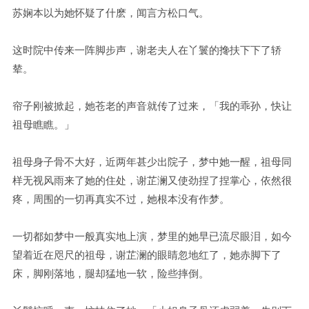
苏娴本以为她怀疑了什麽，闻言方松口气。
这时院中传来一阵脚步声，谢老夫人在丫鬟的搀扶下下了轿
辇。
帘子刚被掀起，她苍老的声音就传了过来，「我的乖孙，快让
祖母瞧瞧。」
祖母身子骨不大好，近两年甚少出院子，梦中她一醒，祖母同
样无视风雨来了她的住处，谢芷澜又使劲捏了捏掌心，依然很
疼，周围的一切再真实不过，她根本没有作梦。
一切都如梦中一般真实地上演，梦里的她早已流尽眼泪，如今
望着近在咫尺的祖母，谢芷澜的眼睛忽地红了，她赤脚下了
床，脚刚落地，腿却猛地一软，险些摔倒。