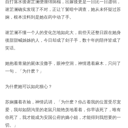
自打落水後谢芷澜便缠绵病榻，出嫁後更是一日比一日虚弱，
谢芷澜确实发现了不对，正让丫鬟暗中调查，她从未怀疑过苏
娴，根本没料到是她在药中动了手。
谢芷澜不懂一个人的变化怎地如此大，前些天还整日跟在她身
後甜甜喊姊姊的人，今日却成了刽子手，数十年的陪伴皆成了
笑话。
她抱着青黛的屍体没撒手，眼神空洞，神情透着麻木，只问了
一句，「为什麽？」
为什麽她可以如此狠心？
苏娴攥着衣袖，神情讥诮，「为什麽？你占着我的位置受尽宠
爱，我却如阴沟里的老鼠只能艳羡地看着，你早该死了，唯有
你死了，我才能成为安国公府的嫡小姐，才能得到我想要的一
切。」