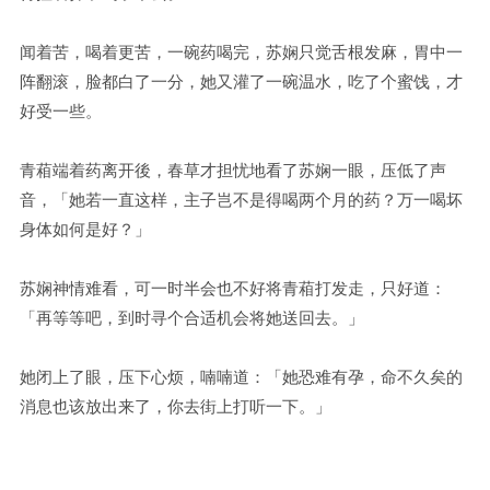
闻着苦，喝着更苦，一碗药喝完，苏娴只觉舌根发麻，胃中一
阵翻滚，脸都白了一分，她又灌了一碗温水，吃了个蜜饯，才
好受一些。
青葙端着药离开後，春草才担忧地看了苏娴一眼，压低了声
音，「她若一直这样，主子岂不是得喝两个月的药？万一喝坏
身体如何是好？」
苏娴神情难看，可一时半会也不好将青葙打发走，只好道：
「再等等吧，到时寻个合适机会将她送回去。」
她闭上了眼，压下心烦，喃喃道：「她恐难有孕，命不久矣的
消息也该放出来了，你去街上打听一下。」