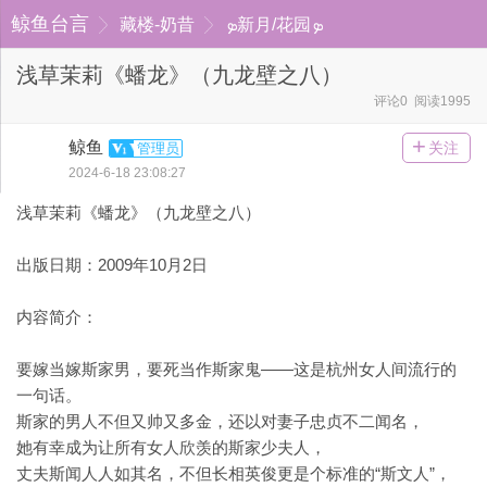
鲸鱼台言
藏楼-奶昔
ܤ新月/花园ܤ
浅草茉莉《蟠龙》（九龙壁之八）
评论0 阅读1995
+
鲸鱼
关注
管理员
2024-6-18 23:08:27
浅草茉莉《蟠龙》（九龙壁之八）
出版日期：2009年10月2日
内容简介：
要嫁当嫁斯家男，要死当作斯家鬼——这是杭州女人间流行的
一句话。
斯家的男人不但又帅又多金，还以对妻子忠贞不二闻名，
她有幸成为让所有女人欣羡的斯家少夫人，
丈夫斯闻人人如其名，不但长相英俊更是个标准的“斯文人”，