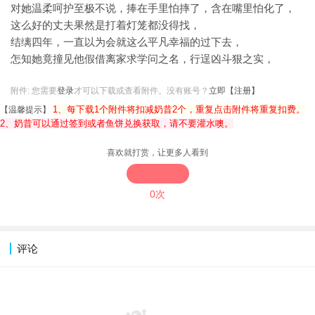
对她温柔呵护至极不说，捧在手里怕摔了，含在嘴里怕化了，
这么好的丈夫果然是打着灯笼都没得找，
结缡四年，一直以为会就这么平凡幸福的过下去，
怎知她竟撞见他假借离家求学问之名，行逞凶斗狠之实，
附件:
您需要
登录
才可以下载或查看附件。没有账号？
立即【注册】
1、每下载1个附件将扣减奶昔2个，重复点击附件将重复扣费。
【温馨提示】
2、奶昔可以通过签到或者鱼饼兑换获取，请不要灌水噢。
喜欢就打赏，让更多人看到
0次
评论