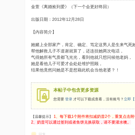
金萱《离婚捡到爱》（下一个会更好终回）
出版日期：2012年12月28日
【内容简介】
鱼
她赌上全部家产，肯定、确定、笃定这男人是生来气死
帮他解救儿子不道谢就算了，还连挂她两次电话，
气得她所有气质都飞光光，看到他就只想问候他老妈，
她是看他儿子可爱才会处处维护照顾，
结果他竟然问她是不是想藉此机会当他老婆？！
本帖子中包含更多资源
台
您需要
登录
才可以下载或查看，没有账号？
立即【
1、每下载1个附件将扣减奶昔2个，重复点击
【温馨提示】
2、奶昔可以通过签到或者鱼饼兑换获取，请不要灌水噢。
回复