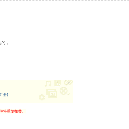
她的，
x
注册】
附件将重复扣费。