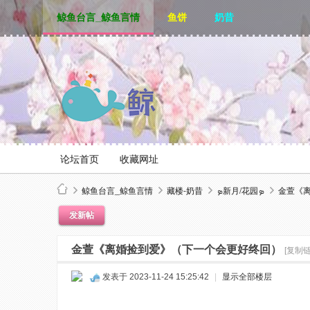
鲸鱼台言_鲸鱼言情
鱼饼
奶昔
论坛首页
收藏网址
鲸鱼台言_鲸鱼言情
藏楼-奶昔
ܤ新月/花园ܤ
金萱《
发新帖
鲸
金萱《离婚捡到爱》（下一个会更好终回）
[复制链
发表于 2023-11-24 15:25:42
|
显示全部楼层