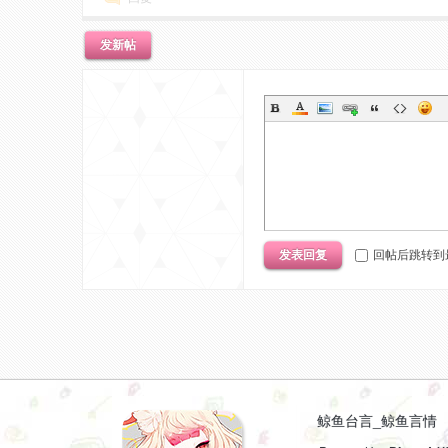
发新帖
言
发表回复
回帖后跳转到
_
鲸鱼台言_鲸鱼言情