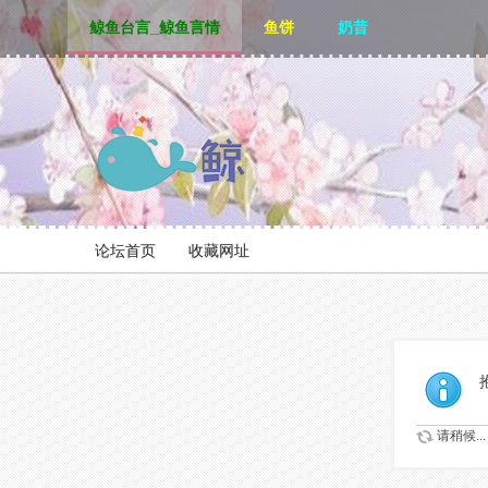
鲸鱼台言_鲸鱼言情
鱼饼
奶昔
论坛首页
收藏网址
请稍候...